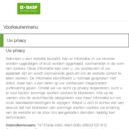
search
menu
Voorkeurenmenu
Uw privacy
Uw privacy
Wanneer u een website bezoekt, kan er informatie in uw browser
worden opgeslagen of eruit worden opgehaald, voornamelijk in de vorm
van cookies. Deze informatie kan over u, uw voorkeuren of uw
apparaat zijn en wordt voornamelijk gebruikt om de website correct te
laten werken. De informatie identificeert u normaal gesproken niet
direct, maar kan u een beter op uw voorkeuren toegesneden
surfervaring geven. Omdat we uw recht op privacy respecteren, kunt u
er voor kiezen sommige soorten cookies te blokkeren. Klik op de
namen voor de verschillende categorieën voor meer informatie en om
onze standaardinstellingen te wijzigen. Weest u zich er echter wel van
bewust dat het blokkeren van sommige soorten cookies uw ervaring
van de website en de door ons aangeboden diensten nadelig kan
beïnvloeden.
Gebruikersnaam:
74737a3a-4462-49e5-906c-6862d1021912