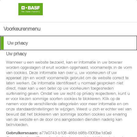
search
menu
Voorkeurenmenu
Uw privacy
Uw privacy
Wanneer u een website bezoekt, kan er informatie in uw browser
worden opgeslagen of eruit worden opgehaald, voornamelijk in de vorm
van cookies. Deze informatie kan over u, uw voorkeuren of uw
apparaat zijn en wordt voornamelijk gebruikt om de website correct te
laten werken. De informatie identificeert u normaal gesproken niet
direct, maar kan u een beter op uw voorkeuren toegesneden
surfervaring geven. Omdat we uw recht op privacy respecteren, kunt u
er voor kiezen sommige soorten cookies te blokkeren. Klik op de
namen voor de verschillende categorieën voor meer informatie en om
onze standaardinstellingen te wijzigen. Weest u zich er echter wel van
bewust dat het blokkeren van sommige soorten cookies uw ervaring
van de website en de door ons aangeboden diensten nadelig kan
beïnvloeden.
Gebruikersnaam:
a77e0743-b108-466d-b98b-f30f3be1d0a9