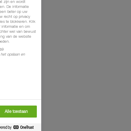
t zijn en wordt
en. De informatie
u een beter op uw
 recht op privacy
es te blokkeren. Klik
 informatie en om
echter wel van bewust
ing van de website
oeden.
b9
s het opslaan en
Alle toestaan