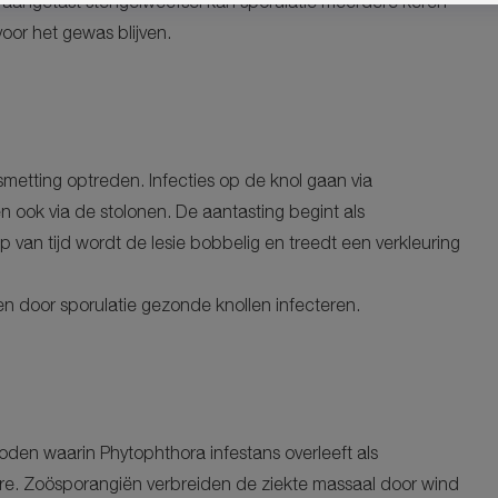
p aangetast stengelweefsel kan sporulatie meerdere keren
oor het gewas blijven.
smetting optreden. Infecties op de knol gaan via
en ook via de stolonen. De aantasting begint als
 van tijd wordt de lesie bobbelig en treedt een verkleuring
en door sporulatie gezonde knollen infecteren.
oden waarin Phytophthora infestans overleeft als
re. Zoösporangiën verbreiden de ziekte massaal door wind