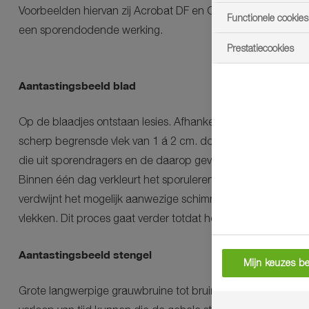
Voorbeelden hiervan zij Acrobat DF en Orvego. Beide prod
Functionele cookies
een sporendodende werking.
Prestatiecookies
Aantastingsbeeld blad
Op de blaadjes ontstaan lesies. Afhankelijk van de luchtvoch
scherp begrensde vlek van 1 á 2 cm. doorsnede. Binen enk
die uit sporendragers en de daarop gevormde sporen besta
Binnen één dag verkleurt het sporulerende gedeelte van de 
verdwijnt het mogelijk aanwezige schimmelpluis. Lesies zij
vlekken. Dit proces gaat verder totdat het gehele blaadje is 
Aantastingsbeeld stengel
Mijn keuzes be
Grote langwerpige grauwbruine tot bruinzwarte lesies worde