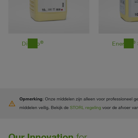
®
®
Divexo
Enervin
east
east
Opmerking
: Onze middelen zijn alleen voor professioneel g
warning
middelen veilig. Bekijk de
STORL regeling
voor de afvoer van
Our Innovation
for