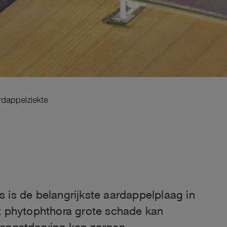
rdappelziekte
 is de belangrijkste aardappelplaag in
at phytophthora grote schade kan
rengstderving kan zorgen.