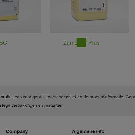
®
SC
Zampro
Plus
east
ebruik. Lees voor gebruik eerst het etiket en de productinformatie. Geb
 lege verpakkingen en restanten.
Company
Algemene info