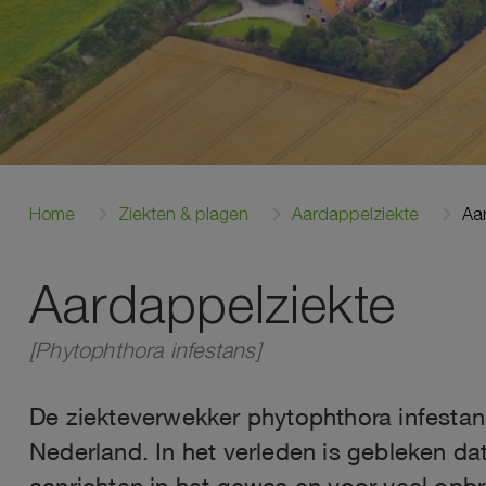
Home
Ziekten & plagen
Aardappelziekte
Aa
Aardappelziekte
[Phytophthora infestans]
De ziekteverwekker phytophthora infestans
Nederland. In het verleden is gebleken d
aanrichten in het gewas en voor veel opb