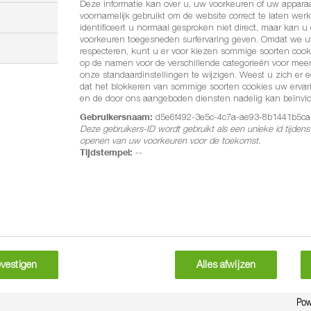
Deze informatie kan over u, uw voorkeuren of uw apparaa
ucten werken preventief en curatief en hebben bovendien
voornamelijk gebruikt om de website correct te laten werk
identificeert u normaal gesproken niet direct, maar kan 
voorkeuren toegesneden surfervaring geven. Omdat we uw
respecteren, kunt u er voor kiezen sommige soorten cooki
op de namen voor de verschillende categorieën voor meer
onze standaardinstellingen te wijzigen. Weest u zich er 
dat het blokkeren van sommige soorten cookies uw ervar
en de door ons aangeboden diensten nadelig kan beïnvl
Gebruikersnaam:
d5e6f492-3e5c-4c7a-ae93-8b1441b5ca
tigheid begint een lesie als een waterig uitziende, niet
Deze gebruikers-ID wordt gebruikt als een unieke id tijden
openen van uw voorkeuren voor de toekomst.
ele uren kan zich een dunne laag wit schimmelpluis vormen
Tijdstempel:
--
at.
lesies via lichtgroen naar bruingrauw of donkerbruin en
n dan zichtbaar als scherp begrensde, onregelmatige ronde
aangetast en afsterft.
vestigen
Alles afwijzen
n waarneembaar, allereerst vanuit de bladoksels.. Na