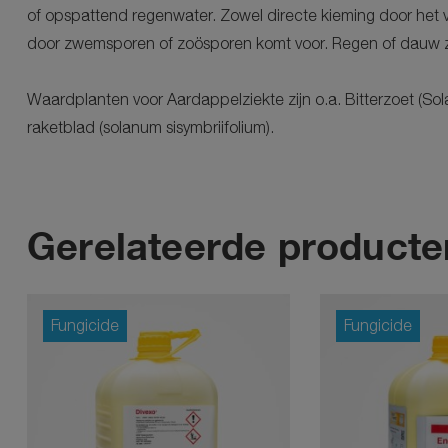
of opspattend regenwater. Zowel directe kieming door het 
door zwemsporen of zoösporen komt voor. Regen of dauw zi
Waardplanten voor Aardappelziekte zijn o.a. Bitterzoet (
raketblad (solanum sisymbriifolium).
Gerelateerde producte
Fungicide
Fungicide