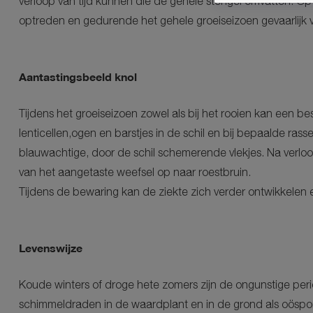
verloop van tijd kunnen die de gehele stengel omvatten. O
optreden en gedurende het gehele groeiseizoen gevaarlijk v
Aantastingsbeeld knol
Tijdens het groeiseizoen zowel als bij het rooien kan een be
lenticellen,ogen en barstjes in de schil en bij bepaalde rass
blauwachtige, door de schil schemerende vlekjes. Na verloop
van het aangetaste weefsel op naar roestbruin.
Tijdens de bewaring kan de ziekte zich verder ontwikkelen 
Levenswijze
Koude winters of droge hete zomers zijn de ongunstige peri
schimmeldraden in de waardplant en in de grond als oöspo