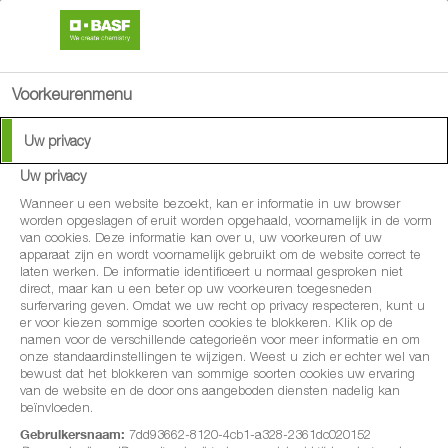
search
menu
Voorkeurenmenu
Uw privacy
Uw privacy
®
Ironmax
Pro -
Wanneer u een website bezoekt, kan er informatie in uw browser
worden opgeslagen of eruit worden opgehaald, voornamelijk in de vorm
van cookies. Deze informatie kan over u, uw voorkeuren of uw
ijzersterke
apparaat zijn en wordt voornamelijk gebruikt om de website correct te
laten werken. De informatie identificeert u normaal gesproken niet
slakkenkorrel
direct, maar kan u een beter op uw voorkeuren toegesneden
surfervaring geven. Omdat we uw recht op privacy respecteren, kunt u
er voor kiezen sommige soorten cookies te blokkeren. Klik op de
Ironmax Pro is een product ter bestrijding
namen voor de verschillende categorieën voor meer informatie en om
onze standaardinstellingen te wijzigen. Weest u zich er echter wel van
van slakken en bevat de actieve stof
bewust dat het blokkeren van sommige soorten cookies uw ervaring
van de website en de door ons aangeboden diensten nadelig kan
ijzer(III)fosfaat (2,42%). Ironmax Pro is o.a.
beïnvloeden.
toegelaten in akkerbouwgewassen, bedekte
Gebruikersnaam:
7dd93662-8120-4cb1-a328-2361dc020152