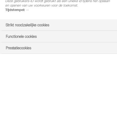
teelten, groenteteelt en fruitgewassen.
Deze gebruikers-ID wordt gebruikt als een unieke id tijdens het opslaan
en openen van uw voorkeuren voor de toekomst.
Tijdstempel:
--
Strikt noodzakelijke cookies
Functionele cookies
Prestatiecookies