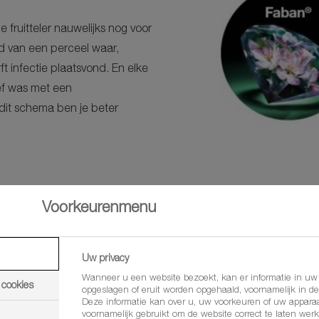
 fruitteler nauwelijks nog voor
ld van een perceel waar,
t infectie plaatsvond. En elke
ef was met een
it schema ben je beter
Voorkeurenmenu
Uw privacy
Wanneer u een website bezoekt, kan er informatie in u
 cookies
opgeslagen of eruit worden opgehaald, voornamelijk in de
Deze informatie kan over u, uw voorkeuren of uw apparaa
voornamelijk gebruikt om de website correct te laten werk