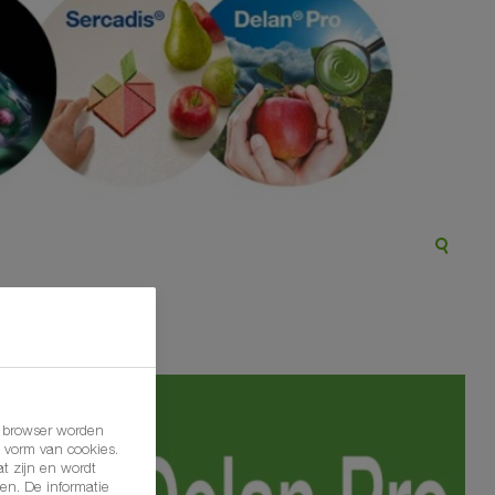
w browser worden
 vorm van cookies.
t zijn en wordt
en. De informatie