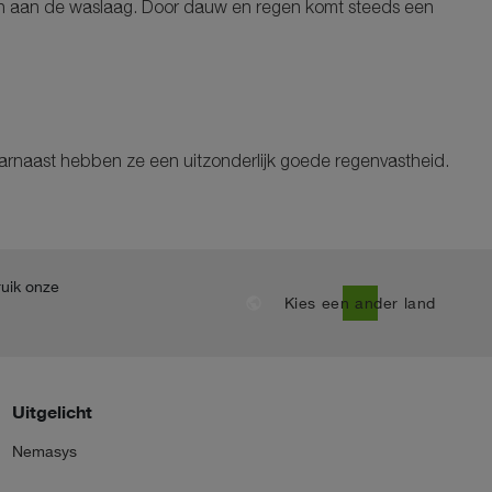
hten aan de waslaag. Door dauw en regen komt steeds een
aarnaast hebben ze een uitzonderlijk goede regenvastheid.
ruik onze
public
Kies een ander land
Uitgelicht
Nemasys