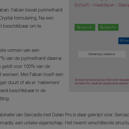
aban. Faban bevat pyrimethanil
Crystal formulering. Na een
ct beschikbaar om te
gste vormen van een
67% van de pyrimethanil daarna
de geldt voor 100% van de
iet wensen. Met Faban hoeft een
er duurt of als er ‘nakiemers’
hanil beschikbaar in de
ting.
inatie van Sercadis met Delan Pro is daar geknipt voor. Sercadi
ercadis, een unieke eigenschap. Het neemt verschillende struct