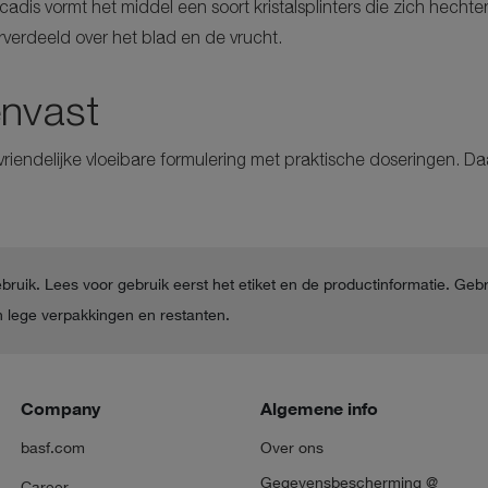
cadis vormt het middel een soort kristalsplinters die zich hec
verdeeld over het blad en de vrucht.
envast
vriendelijke vloeibare formulering met praktische doseringen. D
ebruik. Lees voor gebruik eerst het etiket en de productinformatie. Geb
 lege verpakkingen en restanten.
Company
Algemene info
basf.com
Over ons
Gegevensbescherming @
Career