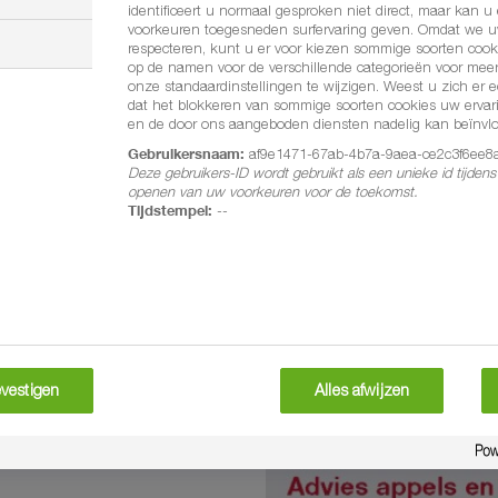
identificeert u normaal gesproken niet direct, maar kan 
voorkeuren toegesneden surfervaring geven. Omdat we uw
respecteren, kunt u er voor kiezen sommige soorten cooki
op de namen voor de verschillende categorieën voor meer
onze standaardinstellingen te wijzigen. Weest u zich er 
dat het blokkeren van sommige soorten cookies uw ervar
en de door ons aangeboden diensten nadelig kan beïnvl
Gebruikersnaam:
af9e1471-67ab-4b7a-9aea-ce2c3f6ee8
Deze gebruikers-ID wordt gebruikt als een unieke id tijden
Sercadis
openen van uw voorkeuren voor de toekomst.
Tijdstempel:
--
3x sterk op fruitschimmels
east
Productinformatie
vestigen
Alles afwijzen