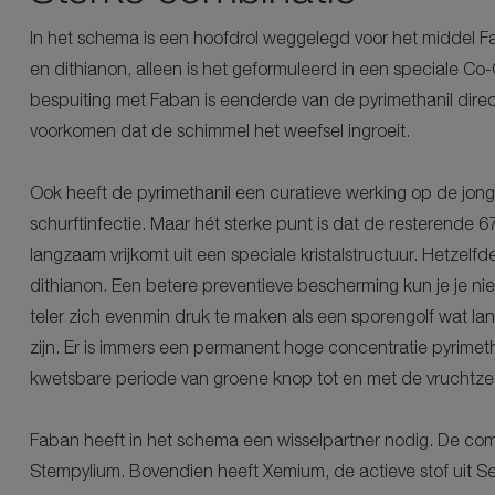
In het schema is een hoofdrol weggelegd voor het middel F
en dithianon, alleen is het geformuleerd in een speciale Co-
bespuiting met Faban is eenderde van de pyrimethanil dire
voorkomen dat de schimmel het weefsel ingroeit.
Ook heeft de pyrimethanil een curatieve werking op de jon
schurftinfectie. Maar hét sterke punt is dat de resterende 
langzaam vrijkomt uit een speciale kristalstructuur. Hetzelf
dithianon. Een betere preventieve bescherming kun je je n
teler zich evenmin druk te maken als een sporengolf wat lang
zijn. Er is immers een permanent hoge concentratie pyrimet
kwetsbare periode van groene knop tot en met de vruchtzet
Faban heeft in het schema een wisselpartner nodig. De comb
Stempylium. Bovendien heeft Xemium, de actieve stof uit S